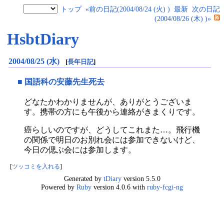
トップ
«前の日記(2004/08/24 (火) )
最新
次の日記
(2004/08/26 (木) )»
HsbtDiary
2004/08/25 (水)
[
長年日記
]
■
国語科の安藤先生死去
どなたかわかりませんが、ありがとうございま
す。携帯の方にも午後から連絡がきまくりです。
癌らしいのですが、どうしてこれまた…。飛行機
の関係で明日のお別れ会には参加できないけど、
今日の偲ぶ会には参加します。
[
ツッコミを入れる
]
Generated by
tDiary
version 5.5.0
Powered by
Ruby
version 4.0.6 with
ruby-fcgi-ng