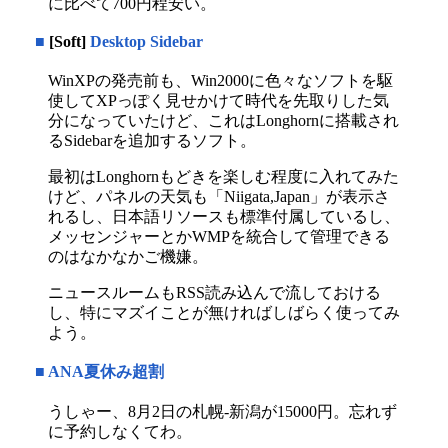
に比べて700円程安い。
■
[Soft]
Desktop Sidebar
WinXPの発売前も、Win2000に色々なソフトを駆
使してXPっぽく見せかけて時代を先取りした気
分になっていたけど、これはLonghornに搭載され
るSidebarを追加するソフト。
最初はLonghornもどきを楽しむ程度に入れてみた
けど、パネルの天気も「Niigata,Japan」が表示さ
れるし、日本語リソースも標準付属しているし、
メッセンジャーとかWMPを統合して管理できる
のはなかなかご機嫌。
ニュースルームもRSS読み込んで流しておける
し、特にマズイことが無ければしばらく使ってみ
よう。
■
ANA夏休み超割
うしゃー、8月2日の札幌-新潟が15000円。忘れず
に予約しなくてわ。