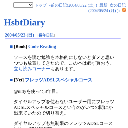
トップ
«前の日記(2004/05/22 (土) )
最新
次の日記
(2004/05/24 (月) )»
HsbtDiary
2004/05/23 (日)
[
長年日記
]
■
[Book]
Code Reading
ソースを読む勉強も本格的にしないとダメと思い
つつも放置してきたので、この本は必ず買おう。
立ち読みコーナー
もあります。
■
[Net]
フレッツADSLスペシャルコース
@niftyを使って3年目。
ダイヤルアップを使わないユーザー用にフレッツ
ADSLスペシャルコースというのがいつの間にか
出来ていたので切り替え。
ダイヤルアップも無制限のフレッツADSLコース