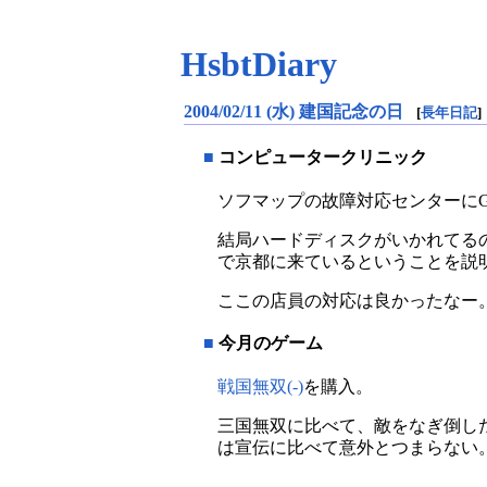
HsbtDiary
2004/02/11 (水) 建国記念の日
[
長年日記
]
■
コンピュータークリニック
ソフマップの故障対応センターにGig
結局ハードディスクがいかれてる
で京都に来ているということを説
ここの店員の対応は良かったなー
■
今月のゲーム
戦国無双(-)
を購入。
三国無双に比べて、敵をなぎ倒し
は宣伝に比べて意外とつまらない