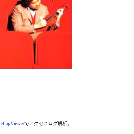
heLogViewer
でアクセスログ解析。