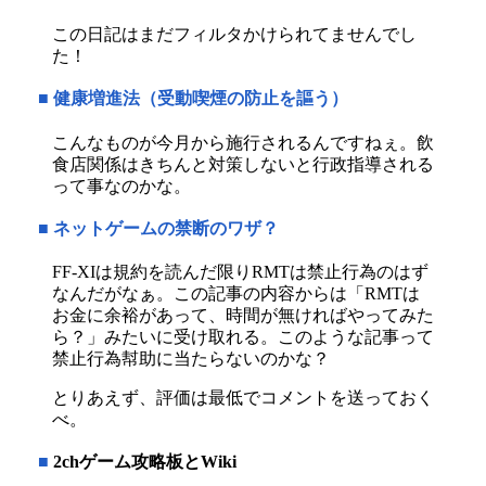
この日記はまだフィルタかけられてませんでし
た！
■
健康増進法（受動喫煙の防止を謳う）
こんなものが今月から施行されるんですねぇ。飲
食店関係はきちんと対策しないと行政指導される
って事なのかな。
■
ネットゲームの禁断のワザ？
FF-XIは規約を読んだ限りRMTは禁止行為のはず
なんだがなぁ。この記事の内容からは「RMTは
お金に余裕があって、時間が無ければやってみた
ら？」みたいに受け取れる。このような記事って
禁止行為幇助に当たらないのかな？
とりあえず、評価は最低でコメントを送っておく
べ。
■
2chゲーム攻略板とWiki