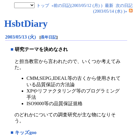
トップ
«前の日記(2003/05/12 (月) )
最新
次の日記
(2003/05/14 (水) )»
HsbtDiary
2003/05/13 (火)
[
長年日記
]
■
研究テーマを決めなされ
と担当教官から言われたので、いくつか考えてみ
た。
CMM,SEPG,IDEAL等の古くから使用されて
いる品質保証の方法論
XPやリファクタリング等のプログラミング
手法
ISO9000等の品質保証規格
のどれかについての調査研究が主な物になりそ
う。
■
キッズgoo