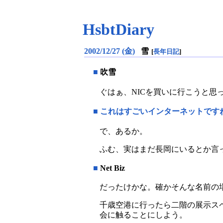
HsbtDiary
2002/12/27 (金)
雪
[
長年日記
]
■
吹雪
ぐはぁ、NICを買いに行こうと思
■
これはすごいインターネットです
で、あるか。
ふむ、実はまだ長岡にいるとか言
■
Net Biz
だったけかな。確かそんな名前の
千歳空港に行ったら二階の展示スペ
会に触ることにしよう。