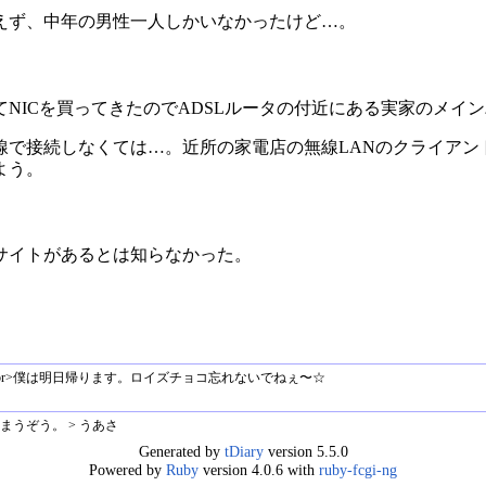
えず、中年の男性一人しかいなかったけど…。
NICを買ってきたのでADSLルータの付近にある実家のメイ
線で接続しなくては…。近所の家電店の無線LANのクライアン
よう。
サイトがあるとは知らなかった。
br>僕は明日帰ります。ロイズチョコ忘れないでねぇ〜☆
うぞう。 > うあさ
Generated by
tDiary
version 5.5.0
Powered by
Ruby
version 4.0.6 with
ruby-fcgi-ng