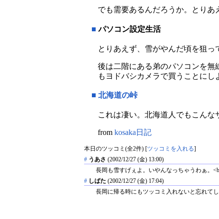
でも需要あるんだろうか。とりあ
■
パソコン設定生活
とりあえず、雪がやんだ頃を狙って
後は二階にある弟のパソコンを無
もヨドバシカメラで買うことにし
■
北海道の峠
これは凄い。北海道人でもこんな
from
kosaka日記
本日のツッコミ(全2件) [
ツッコミを入れる
]
#
うあさ
(2002/12/27 (金) 13:00)
長岡も雪すげぇよ。いやんなっちゃうわぁ。<
#
しばた
(2002/12/27 (金) 17:04)
長岡に帰る時にもツッコミ入れないと忘れてしま