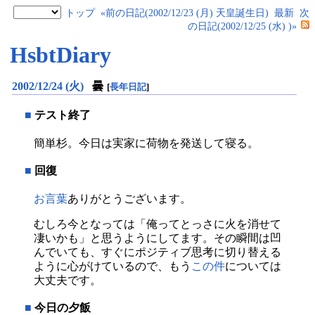
トップ
«前の日記(2002/12/23 (月) 天皇誕生日)
最新
次
の日記(2002/12/25 (水) )»
HsbtDiary
2002/12/24 (火)
曇
[
長年日記
]
■
テスト終了
簡単杉。今日は実家に荷物を発送して寝る。
■
回復
お言葉
ありがとうございます。
むしろ今となっては「俺ってとっさに火を消せて
凄いかも」と思うようにしてます。その瞬間は凹
んでいても、すぐにポジティブ思考に切り替える
ように心がけているので、もう
この件
については
大丈夫です。
■
今日の夕飯