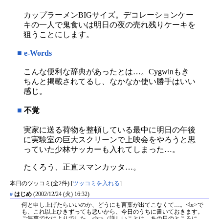
カップラーメンBIGサイズ。デコレーションケー
キの一人で鬼食いは明日の夜の売れ残りケーキを
狙うことにします。
■
e-Words
こんな便利な辞典があったとは…。Cygwinもき
ちんと掲載されてるし、なかなか使い勝手はいい
感じ。
■
不覚
実家に送る荷物を整頓している最中に明日の午後
に実験室の巨大スクリーンで上映会をやろうと思
っていた少林サッカーも入れてしまった…。
たくろう、正直スマンカッタ…。
本日のツッコミ(全2件) [
ツッコミを入れる
]
#
はじめ
(2002/12/24 (火) 16:32)
何と申し上げたらいいのか、どうにも言葉が出てこなくて…。<br>で
も、これ以上ひきずっても悪いから、今日のうちに書いておきます。
ご無事でなによりでした。<br>（詳しいことは、あの日のところに