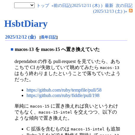
トップ
«前の日記(2025/12/11 (木) )
最新
次の日記
(2025/12/13 (土) )»
HsbtDiary
2025/12/12 (金)
[
長年日記
]
■
macos-13 を macos-15 へ置き換えていた
dependabot の作る pull-request を見ていたら、あち
こちで CI が失敗していて眺めてみたら
macos-13
はもう終わりましたということで落ちていたよう
だった。
https://github.com/ruby/tempfile/pull/58
https://github.com/ruby/fiddle/pull/198
単純に
に置き換えれば良いというわけ
macos-15
でもなく、
を交えつつ、以下の
macos-15-intel
ような傾向で置き換えた。
C 拡張を含むものは
も追加
macos-15-intel