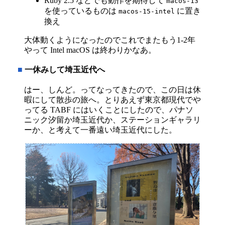
Ruby 2.5 などでも動作を期待して
macos-13
を使っているものは
に置き
macos-15-intel
換え
大体動くようになったのでこれでまたもう1-2年
やって Intel macOS は終わりかなあ。
■
一休みして埼玉近代へ
はー、しんど。ってなってきたので、この日は休
暇にして散歩の旅へ。とりあえず東京都現代でや
ってる TABF にはいくことにしたので、パナソ
ニック汐留か埼玉近代か、ステーションギャラリ
ーか、と考えて一番遠い埼玉近代にした。