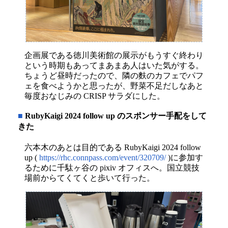
企画展である徳川美術館の展示がもうすぐ終わり
という時期もあってまあまあ人はいた気がする。
ちょうど昼時だったので、隣の麩のカフェでパフ
ェを食べようかと思ったが、野菜不足だしなあと
毎度おなじみの CRISP サラダにした。
■
RubyKaigi 2024 follow up のスポンサー手配をして
きた
六本木のあとは目的である RubyKaigi 2024 follow
up (
https://rhc.connpass.com/event/320709/
)に参加す
るために千駄ヶ谷の pixiv オフィスへ。国立競技
場前からてくてくと歩いて行った。