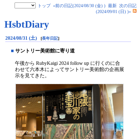
トップ
«前の日記(2024/08/30 (金) )
最新
次の日記
(2024/09/01 (日) )»
HsbtDiary
2024/08/31 (土)
[
長年日記
]
■
サントリー美術館に寄り道
午後から RubyKaigi 2024 follow up に行くのに合
わせて六本木によってサントリー美術館の企画展
示を見てきた。