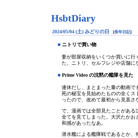
HsbtDiary
2024/05/04 (土) みどりの日
[
長年日記
]
■
ニトリで買い物
妻が部屋収納をいくつか買いに行
た。ニトリ、セルフレジや店舗に
■
Prime Video の沈黙の艦隊を見た
連休だし、まとまった量の動画で
死の秘宝を見始めたものの全くスト
ったので、改めて最初から見直さ
で、漫画では全部見たことがある
全てを見てしまった。大沢たかお
和感があったなあ。
潜水艦による艦隊戦であるとか、