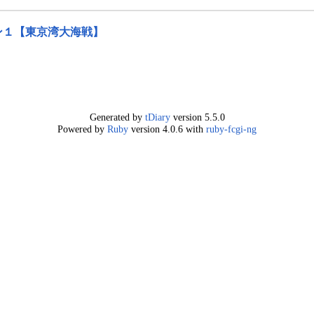
ズン１【東京湾大海戦】
Generated by
tDiary
version 5.5.0
Powered by
Ruby
version 4.0.6 with
ruby-fcgi-ng