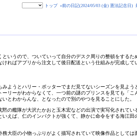
トップ
«前の日記(2024/05/03 (金) 憲法記念日)
くというので、ついていって自分のデスク周りの整頓をするた
なければアプリから注文して後日配送という仕組みが完成して
もみようとハリー・ポッターでまだ見てないシーズンを見よう
ーリーがわからなくて、一つ前の謎のプリンスを見ても「こんな
ないとわからんな、となったので別のやつを見ることにした。
沈黙の艦隊が大沢たかおと玉木宏などの出演で実写化されてい
といえば、仁のインパクトが強くて、静かに命令をする海江田
外務大臣の小物っぷりがよく描写されていて映像作品としては