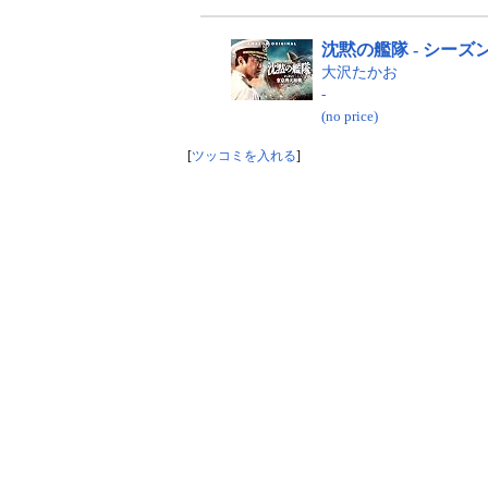
沈黙の艦隊 - シー
大沢たかお
-
(no price)
[
ツッコミを入れる
]