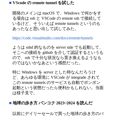
■
VScode の remote tunnel を試した
開発のメインは macOS で、Windows で何かをす
る場合は ssh と VSCode の remote ssh で接続して
いるけど、そういえば remote tunnels というのも
あったなと思い出して試してみた。
https://code.visualstudio.com/docs/remote/tunnels
ようは sshd 的なものを server side でも起動して、
そこへの接続を github を介して認証するというも
ので、ssh で十分な状況なら置き換えるようなも
のではないかなあという感想だった。
特に Windows を server とした時なんだろうけ
ど、あらゆる環境に VSCode が integrade されて
この remote tunnels のサービスも自動でポンポン
起動という状態だったら便利かもしれない。当面
は様子見で。
■
地球の歩き方 バンコク 2023~2024 を読んだ
以前にデイリーセールで買った地球の歩き方のバ