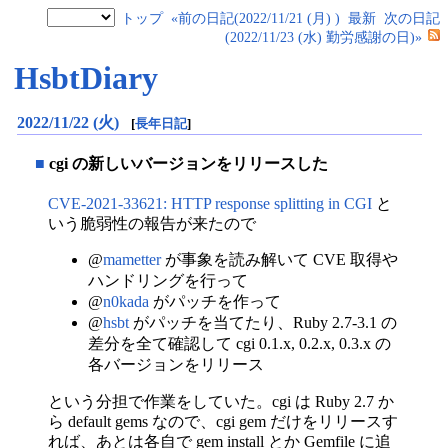
トップ
«前の日記(2022/11/21 (月) )
最新
次の日記
(2022/11/23 (水) 勤労感謝の日)»
HsbtDiary
2022/11/22 (火)
[
長年日記
]
■
cgi の新しいバージョンをリリースした
CVE-2021-33621: HTTP response splitting in CGI
と
いう脆弱性の報告が来たので
@
mametter
が事象を読み解いて CVE 取得や
ハンドリングを行って
@
n0kada
がパッチを作って
@
hsbt
がパッチを当てたり、Ruby 2.7-3.1 の
差分を全て確認して cgi 0.1.x, 0.2.x, 0.3.x の
各バージョンをリリース
という分担で作業をしていた。cgi は Ruby 2.7 か
ら default gems なので、cgi gem だけをリリースす
れば、あとは各自で gem install とか Gemfile に追