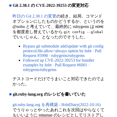
■
Git 2.38.1 の CVE-2022-39253 の変更対応
昨日の Git 2.38.1 の変更
の続き。結局、コマンド
オプションにしたものかどうするか、というのを
@nobu と考えていて、最終的に rubygems は
HOME
を都度差し替えているから
git config --global
でいいじゃん、となったのでそうした。
Bypass git submodule add/update with git config
protocol.file.allow=always option by hsbt · Pull
Request #5998 · rubygems/rubygems
Followed up CVE-2022-39253 for bundler
examples by hsbt · Pull Request #6001 ·
rubygems/rubygems
テストコードだけでうまいこと対応できたのでよ
かった。
■
git.ruby-lang.org のレシピを書いていた
git.ruby-lang.org を再構築 - HsbtDiary(2022-10-16)
でうりゃっとやったあれこれを次回はやらなくて
もいいように mitamae のレシピとしてリストアし