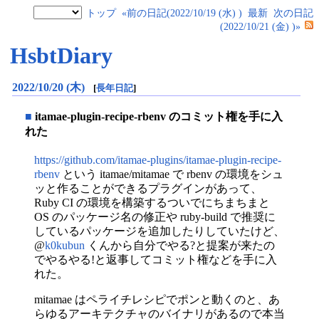
トップ
«前の日記(2022/10/19 (水) )
最新
次の日記
(2022/10/21 (金) )»
HsbtDiary
2022/10/20 (木)
[
長年日記
]
■
itamae-plugin-recipe-rbenv のコミット権を手に入
れた
https://github.com/itamae-plugins/itamae-plugin-recipe-
rbenv
という itamae/mitamae で rbenv の環境をシュ
ッと作ることができるプラグインがあって、
Ruby CI の環境を構築するついでにちまちまと
OS のパッケージ名の修正や ruby-build で推奨に
しているパッケージを追加したりしていたけど、
@
k0kubun
くんから自分でやる?と提案が来たの
でやるやる!と返事してコミット権などを手に入
れた。
mitamae はペライチレシピでポンと動くのと、あ
らゆるアーキテクチャのバイナリがあるので本当