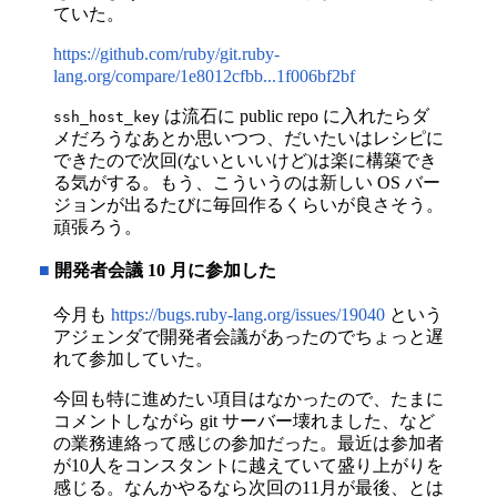
ていた。
https://github.com/ruby/git.ruby-
lang.org/compare/1e8012cfbb...1f006bf2bf
は流石に public repo に入れたらダ
ssh_host_key
メだろうなあとか思いつつ、だいたいはレシピに
できたので次回(ないといいけど)は楽に構築でき
る気がする。もう、こういうのは新しい OS バー
ジョンが出るたびに毎回作るくらいが良さそう。
頑張ろう。
■
開発者会議 10 月に参加した
今月も
https://bugs.ruby-lang.org/issues/19040
という
アジェンダで開発者会議があったのでちょっと遅
れて参加していた。
今回も特に進めたい項目はなかったので、たまに
コメントしながら git サーバー壊れました、など
の業務連絡って感じの参加だった。最近は参加者
が10人をコンスタントに越えていて盛り上がりを
感じる。なんかやるなら次回の11月が最後、とは