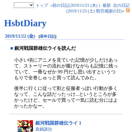
トップ
«前の日記(2019/11/21 (木) )
最新
次の日記
(2019/11/23 (土) 勤労感謝の日)»
HsbtDiary
2019/11/22 (金)
[
長年日記
]
■
銀河戦国群雄伝ライを読んだ
小さい頃にアニメを見ていた記憶が少しだけあっ
て、ストーリーの流れが朧げながらも記憶に残っ
ていて、一冊なぜか 99 円だし思い出すというつ
もりで全巻しゅっと買って読んでみた。
後半に行くに従って割と征服者っぽい行動が多く
なって、こんな話だったっけ...というところが多
かったけど、セールで買って一気に読む分にはよ
かったかなー。
銀河戦国群雄伝ライ 1
真鍋譲治