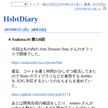
トップ
«前の日記(2019/06/24 (月) )
最新
次の日記
(2019/06/26 (水) )»
HsbtDiary
2019/06/25 (火)
[
長年日記
]
■
Asakusa.rb 第520回
今回は丸の内の Arm Treasure Data さんのオフィ
スで開催でした。
https://asakusarb.esa.io/posts/944
最近、コードを書く時間が少しずつ復活してきた
ので Ruby のライブラリなどが参照する dotfiles
を XDG 対応するというのをちまちま進めてい
た。
https://github.com/ruby/ruby/pull/2174
あとは開発合宿の確認をしたり、soutaro さんが
sorbet を動かしているのを眺めてみんなでなんだ