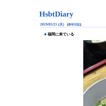
HsbtDiary
2019/05/21 (火)
[
長年日記
]
■
福岡に来ている