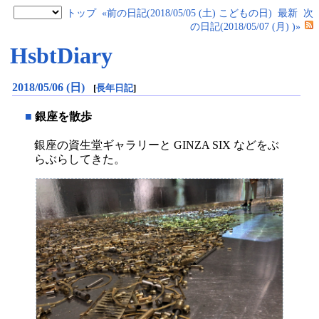
トップ
«前の日記(2018/05/05 (土) こどもの日)
最新
次
の日記(2018/05/07 (月) )»
HsbtDiary
2018/05/06 (日)
[
長年日記
]
■
銀座を散歩
銀座の資生堂ギャラリーと GINZA SIX などをぶ
らぶらしてきた。