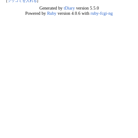
[
ツッコミを入れる
]
Generated by
tDiary
version 5.5.0
Powered by
Ruby
version 4.0.6 with
ruby-fcgi-ng