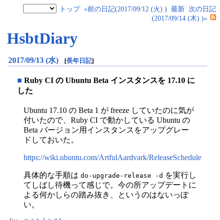
トップ
«前の日記(2017/09/12 (火) )
最新
次の日記
(2017/09/14 (木) )»
HsbtDiary
2017/09/13 (水)
[
長年日記
]
■
Ruby CI の Ubuntu Beta インスタンスを 17.10 に
した
Ubuntu 17.10 の Beta 1 が freeze していたのに気が
付いたので、Ruby CI で動かしている Ubuntu の
Beta バージョン用インスタンスをアップグレー
ドしておいた。
https://wiki.ubuntu.com/ArtfulAardvark/ReleaseSchedule
具体的な手順は
を実行し
do-upgrade-release -d
てしばし待機って感じで。今の所アップデートに
よる何かしらの踏み抜き、というのはないっぽ
い。