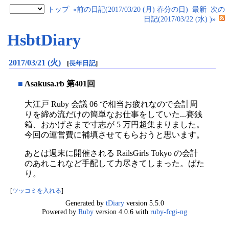
トップ
«前の日記(2017/03/20 (月) 春分の日)
最新
次の
日記(2017/03/22 (水) )»
HsbtDiary
2017/03/21 (火)
[
長年日記
]
■
Asakusa.rb 第401回
大江戸 Ruby 会議 06 で相当お疲れなので会計周
りを締め流だけの簡単なお仕事をしていた...賽銭
箱、おかげさまで寸志が 5 万円超集まりました。
今回の運営費に補填させてもらおうと思います。
あとは週末に開催される RailsGirls Tokyo の会計
のあれこれなど手配して力尽きてしまった。ばた
り。
[
ツッコミを入れる
]
Generated by
tDiary
version 5.5.0
Powered by
Ruby
version 4.0.6 with
ruby-fcgi-ng