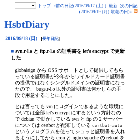
トップ
«前の日記(2016/09/17 (土) )
最新
次の日記
(2016/09/19 (月) 敬老の日)»
HsbtDiary
2016/09/18 (日)
[
長年日記
]
■
svn.r-l.o と ftp.r-l.o の証明書を let's encrypt で更新
した
globalsign から OSS サポートとして提供してもら
っている証明書が今年からワイルドカード証明書
の提供ではなくシングルドメインの証明書になっ
たので、 bugs.r-l.o 以外の証明書は何かしらの手
段で用意することにした。
とは言っても vm にログインできるような環境に
ついては全部 let's encrypt にするという方針なの
で debian で動かしている svn と ftp の 2 サーバー
については certbot が配布している
certbot-auto
というプログラムを使ってシュッと証明書を入れ
るようにしてから cron と nginx/apache の reload を