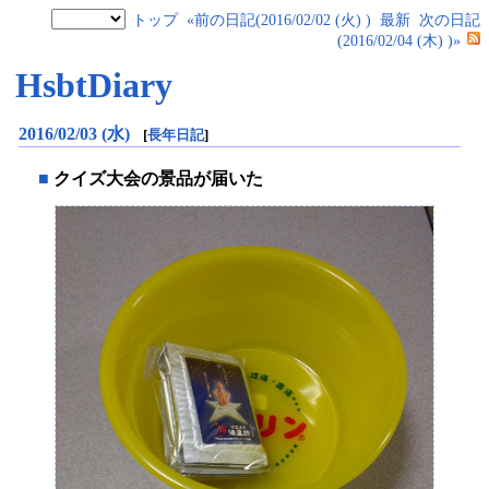
トップ
«前の日記(2016/02/02 (火) )
最新
次の日記
(2016/02/04 (木) )»
HsbtDiary
2016/02/03 (水)
[
長年日記
]
■
クイズ大会の景品が届いた