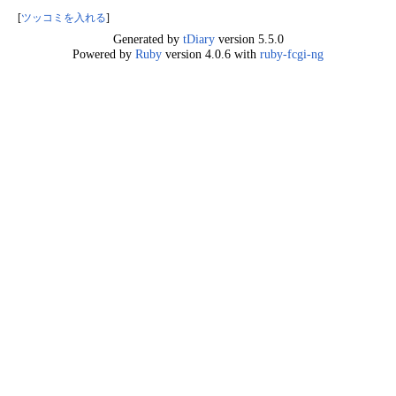
[
ツッコミを入れる
]
Generated by
tDiary
version 5.5.0
Powered by
Ruby
version 4.0.6 with
ruby-fcgi-ng