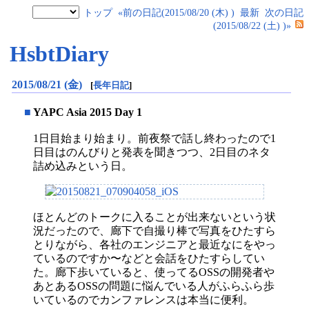
トップ
«前の日記(2015/08/20 (木) )
最新
次の日記
(2015/08/22 (土) )»
HsbtDiary
2015/08/21 (金)
[
長年日記
]
■
YAPC Asia 2015 Day 1
1日目始まり始まり。前夜祭で話し終わったので1
日目はのんびりと発表を聞きつつ、2日目のネタ
詰め込みという日。
ほとんどのトークに入ることが出来ないという状
況だったので、廊下で自撮り棒で写真をひたすら
とりながら、各社のエンジニアと最近なにをやっ
ているのですか〜などと会話をひたすらしてい
た。廊下歩いていると、使ってるOSSの開発者や
あとあるOSSの問題に悩んでいる人がふらふら歩
いているのでカンファレンスは本当に便利。