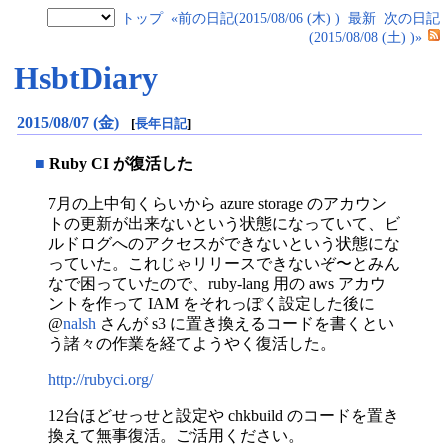
トップ
«前の日記(2015/08/06 (木) )
最新
次の日記
(2015/08/08 (土) )»
HsbtDiary
2015/08/07 (金)
[
長年日記
]
■
Ruby CI が復活した
7月の上中旬くらいから azure storage のアカウン
トの更新が出来ないという状態になっていて、ビ
ルドログへのアクセスができないという状態にな
っていた。これじゃリリースできないぞ〜とみん
なで困っていたので、ruby-lang 用の aws アカウ
ントを作って IAM をそれっぽく設定した後に
@
nalsh
さんが s3 に置き換えるコードを書くとい
う諸々の作業を経てようやく復活した。
http://rubyci.org/
12台ほどせっせと設定や chkbuild のコードを置き
換えて無事復活。ご活用ください。