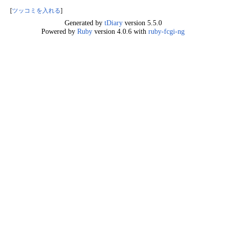
[
ツッコミを入れる
]
Generated by
tDiary
version 5.5.0
Powered by
Ruby
version 4.0.6 with
ruby-fcgi-ng