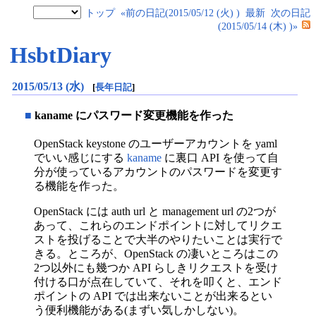
トップ
«前の日記(2015/05/12 (火) )
最新
次の日記
(2015/05/14 (木) )»
HsbtDiary
2015/05/13 (水)
[
長年日記
]
■
kaname にパスワード変更機能を作った
OpenStack keystone のユーザーアカウントを yaml
でいい感じにする
kaname
に裏口 API を使って自
分が使っているアカウントのパスワードを変更す
る機能を作った。
OpenStack には auth url と management url の2つが
あって、これらのエンドポイントに対してリクエ
ストを投げることで大半のやりたいことは実行で
きる。ところが、OpenStack の凄いところはこの
2つ以外にも幾つか API らしきリクエストを受け
付ける口が点在していて、それを叩くと、エンド
ポイントの API では出来ないことが出来るとい
う便利機能がある(まずい気しかしない)。