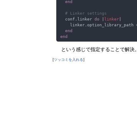
  conf.linker 
do 
|
linker
    linker.option_library_path 
という感じで指定することで解決
[
ツッコミを入れる
]