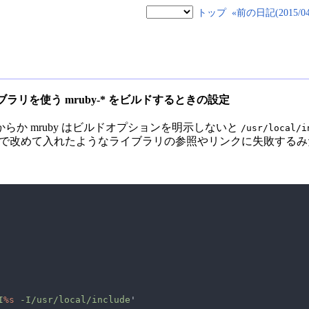
トップ
«前の日記(2015/04/
 のライブラリを使う mruby-* をビルドするときの設定
か mruby はビルドオプションを明示しないと
/usr/local/i
omebrew で改めて入れたようなライブラリの参照やリンクに失敗する
I
%s
 -I/usr/local/include