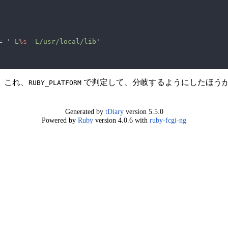
= '
-L
%s
 -L/usr/local/lib
。これ、
で判定して、分岐するようにしたほう
RUBY_PLATFORM
Generated by
tDiary
version 5.5.0
Powered by
Ruby
version 4.0.6 with
ruby-fcgi-ng