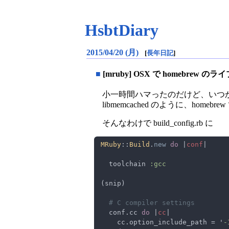
HsbtDiary
2015/04/20 (月)
[
長年日記
]
■
[mruby] OSX で homebrew
小一時間ハマったのだけど、いつから
libmemcached のように、h
そんなわけで build_config.rb に
MRuby
::
Build
.
new 
do 
|
conf
  toolchain 
  conf.cc 
do 
|
cc
    cc.option_include_path = '
-