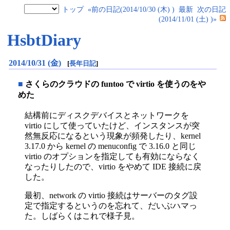
トップ
«前の日記(2014/10/30 (木) )
最新
次の日記
(2014/11/01 (土) )»
HsbtDiary
2014/10/31 (金)
[
長年日記
]
■
さくらのクラウドの funtoo で virtio を使うのをや
めた
結構前にディスクデバイスとネットワークを
virtio にして使っていたけど、インスタンスが突
然無反応になるという現象が頻発したり、kernel
3.17.0 から kernel の menuconfig で 3.16.0 と同じ
virtio のオプションを指定しても有効にならなく
なったりしたので、virtio をやめて IDE 接続に戻
した。
最初、network の virtio 接続はサーバーのタグ設
定で指定するというのを忘れて、だいぶハマっ
た。しばらくはこれで様子見。