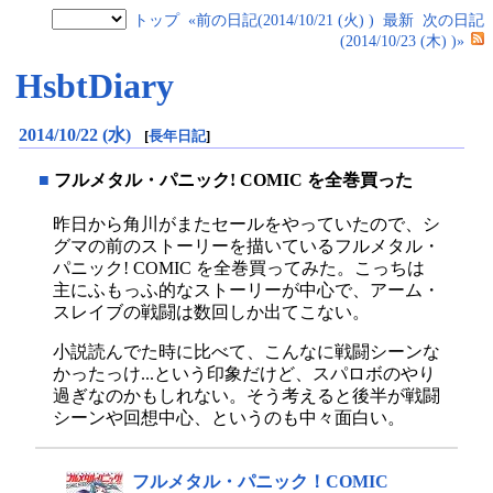
トップ
«前の日記(2014/10/21 (火) )
最新
次の日記
(2014/10/23 (木) )»
HsbtDiary
2014/10/22 (水)
[
長年日記
]
■
フルメタル・パニック! COMIC を全巻買った
昨日から角川がまたセールをやっていたので、シ
グマの前のストーリーを描いているフルメタル・
パニック! COMIC を全巻買ってみた。こっちは
主にふもっふ的なストーリーが中心で、アーム・
スレイブの戦闘は数回しか出てこない。
小説読んでた時に比べて、こんなに戦闘シーンな
かったっけ...という印象だけど、スパロボのやり
過ぎなのかもしれない。そう考えると後半が戦闘
シーンや回想中心、というのも中々面白い。
フルメタル・パニック！COMIC