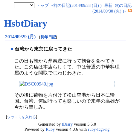
トップ
«前の日記(2014/09/28 (日) )
最新
次の日記
(2014/09/30 (火) )»
HsbtDiary
2014/09/29 (月)
[
長年日記
]
■
台湾から東京に戻ってきた
この日も朝から鼎泰豊に行って朝食を食べてき
た。この店は本店らしくて、中は普通の中華料理
屋のような間取でじわじわきた。
その後に荷物を片付けて松山空港から日本に帰
国。台湾、何回行っても楽しいので来年の高雄が
今から楽しみ。
[
ツッコミを入れる
]
Generated by
tDiary
version 5.5.0
Powered by
Ruby
version 4.0.6 with
ruby-fcgi-ng