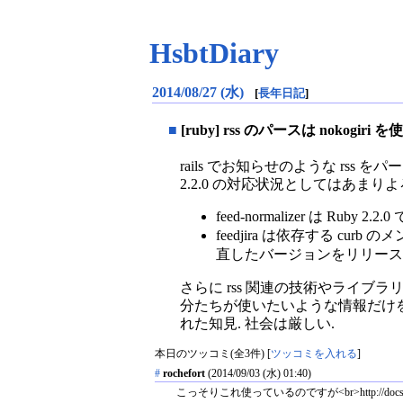
HsbtDiary
2014/08/27 (水)
[
長年日記
]
■
[ruby] rss のパースは nokogi
rails でお知らせのような rss
2.2.0 の対応状況としてはあまり
feed-normalizer は Ruby 2.
feedjira は依存する cu
直したバージョンをリリースし
さらに rss 関連の技術やライブラ
分たちが使いたいような情報だけを
れた知見. 社会は厳しい.
本日のツッコミ(全3件) [
ツッコミを入れる
]
#
rochefort
(2014/09/03 (水) 01:40)
こっそりこれ使っているのですが<br>http://docs.ruby-