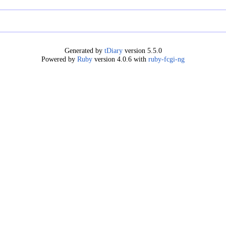
Generated by
tDiary
version 5.5.0
Powered by
Ruby
version 4.0.6 with
ruby-fcgi-ng