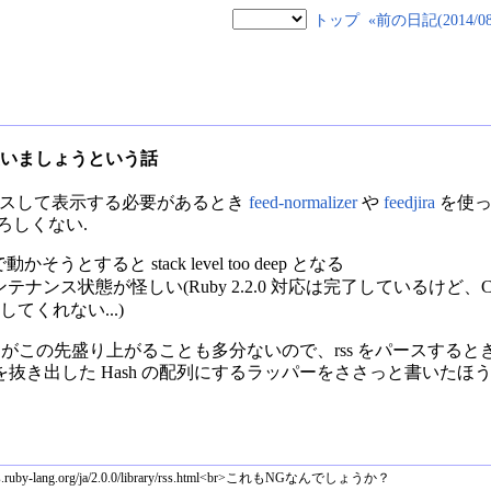
トップ
«前の日記(2014/08/
ri を使いましょうという話
 をパースして表示する必要があるとき
feed-normalizer
や
feedjira
を使っ
よろしくない.
2.0 で動かそうとすると stack level too deep となる
rb のメンテナンス状態が怪しい(Ruby 2.2.0 対応は完了しているけど
てくれない...)
リがこの先盛り上がることも多分ないので、rss をパースするときはす
抜き出した Hash の配列にするラッパーをささっと書いたほ
lang.org/ja/2.0.0/library/rss.html<br>これもNGなんでしょうか？