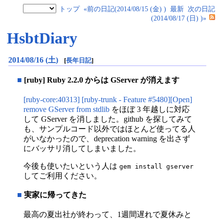
トップ
«前の日記(2014/08/15 (金) )
最新
次の日記
(2014/08/17 (日) )»
HsbtDiary
2014/08/16 (土)
[
長年日記
]
■
[ruby] Ruby 2.2.0 からは GServer が消えます
[ruby-core:40313] [ruby-trunk - Feature #5480][Open]
remove GServer from stdlib
をほぼ 3 年越しに対応
して GServer を消しました。github を探してみて
も、サンプルコード以外ではほとんど使ってる人
がいなかったので、deprecation warning を出さず
にバッサリ消してしまいました。
今後も使いたいという人は
gem install gserver
してご利用ください。
■
実家に帰ってきた
最高の夏出社が終わって、1週間遅れで夏休みと