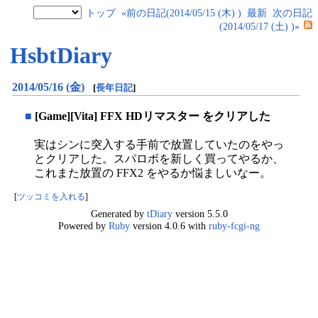
トップ
«前の日記(2014/05/15 (木) )
最新
次の日記
(2014/05/17 (土) )»
HsbtDiary
2014/05/16 (金)
[
長年日記
]
■
[Game][Vita] FFX HDリマスター をクリアした
実はシンに突入する手前で放置していたのをやっ
とクリアした。スパロボを新しく買ってやるか、
これまた放置の FFX2 をやるか悩ましいなー。
[
ツッコミを入れる
]
Generated by
tDiary
version 5.5.0
Powered by
Ruby
version 4.0.6 with
ruby-fcgi-ng