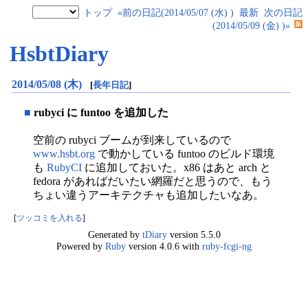
トップ
«前の日記(2014/05/07 (水) )
最新
次の日記
(2014/05/09 (金) )»
HsbtDiary
2014/05/08 (木)
[
長年日記
]
■
rubyci に funtoo を追加した
空前の rubyci ブームが到来しているので
www.hsbt.org
で動かしている funtoo のビルド環境
も
RubyCI
に追加しておいた。x86 はあと arch と
fedora があればだいたい網羅だと思うので、もう
ちょい違うアーキテクチャも追加したいなあ。
[
ツッコミを入れる
]
Generated by
tDiary
version 5.5.0
Powered by
Ruby
version 4.0.6 with
ruby-fcgi-ng