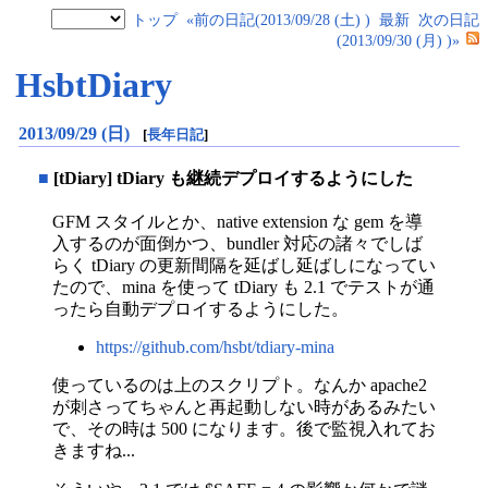
トップ
«前の日記(2013/09/28 (土) )
最新
次の日記
(2013/09/30 (月) )»
HsbtDiary
2013/09/29 (日)
[
長年日記
]
■
[tDiary] tDiary も継続デプロイするようにした
GFM スタイルとか、native extension な gem を導
入するのが面倒かつ、bundler 対応の諸々でしば
らく tDiary の更新間隔を延ばし延ばしになってい
たので、mina を使って tDiary も 2.1 でテストが通
ったら自動デプロイするようにした。
https://github.com/hsbt/tdiary-mina
使っているのは上のスクリプト。なんか apache2
が刺さってちゃんと再起動しない時があるみたい
で、その時は 500 になります。後で監視入れてお
きますね...