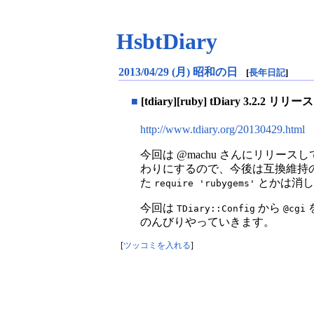
HsbtDiary
2013/04/29 (月) 昭和の日
[
長年日記
]
■
[tdiary][ruby] tDiary 3.2.2 リリース
http://www.tdiary.org/20130429.html
今回は @machu さんにリリースし
わりにするので、今後は互換維持
た
とかは消し
require 'rubygems'
今回は
から
TDiary::Config
@cgi
のんびりやっていきます。
[
ツッコミを入れる
]