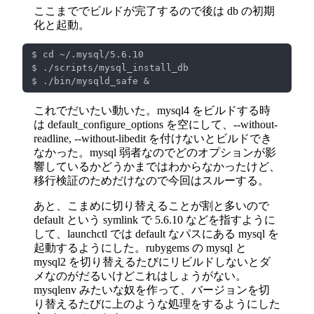
ここまででビルドが完了するので後は db の初期
化と起動。
これでだいたい動いた。mysql4 をビルドする時
は default_configure_options を空にして、--without-
readline, --without-libedit を付けないとビルドでき
なかった。mysql 弱者なのでどのオプションが影
響しているかどうかまではわからなかったけど、
移行検証のためだけなので今回はスルーする。
あと、こまめに切り替えることが割と多いので
default という symlink で 5.6.10 などを指すように
して、launchctl では default なパスにある mysql を
起動するようにした。rubygems の mysql と
mysql2 を切り替えるたびにリビルドしないとダ
メなのがだるいけどこれはしょうがない。
mysqlenv みたいな奴を作って、バージョンを切
り替えるたびに上のような処理をするようにした