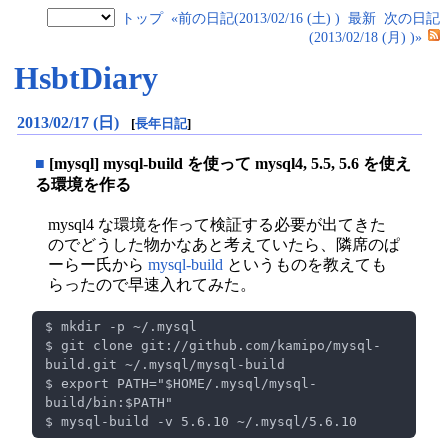
トップ
«前の日記(2013/02/16 (土) )
最新
次の日記
(2013/02/18 (月) )»
HsbtDiary
2013/02/17 (日)
[
長年日記
]
■
[mysql] mysql-build を使って mysql4, 5.5, 5.6 を使え
る環境を作る
mysql4 な環境を作って検証する必要が出てきた
のでどうした物かなあと考えていたら、隣席のぱ
ーらー氏から
mysql-build
というものを教えても
らったので早速入れてみた。
$ git clone git://github.com/kamipo/mysql-
$ export PATH="$HOME/.mysql/mysql-