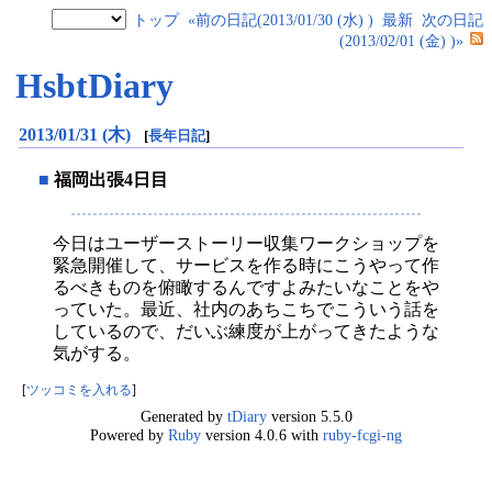
トップ
«前の日記(2013/01/30 (水) )
最新
次の日記
(2013/02/01 (金) )»
HsbtDiary
2013/01/31 (木)
[
長年日記
]
■
福岡出張4日目
今日はユーザーストーリー収集ワークショップを
緊急開催して、サービスを作る時にこうやって作
るべきものを俯瞰するんですよみたいなことをや
っていた。最近、社内のあちこちでこういう話を
しているので、だいぶ練度が上がってきたような
気がする。
[
ツッコミを入れる
]
Generated by
tDiary
version 5.5.0
Powered by
Ruby
version 4.0.6 with
ruby-fcgi-ng