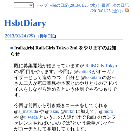
トップ
«前の日記(2013/01/23 (水) )
最新
次の日記
(2013/01/25 (金) )»
HsbtDiary
2013/01/24 (木)
[
長年日記
]
■
[railsgirls] RailsGirls Tokyo 2nd をやりますのお知
らせ
既に募集開始が始まっていますが
RailsGirls Tokyo
の2回目をやります。今回は @
yotii23
がオーガナ
イザーとして進めつつ、自分と @
kakutani
のおっ
さん二人が窓口業務や本家とのやりとりのアドバ
イスをしながら進めるという体制でやるつもりで
す。
今回は前回から引き続きコーチをしてくれる
@
a_matsuda
や @
takai
, @
mrkn
に加えて、@
moro
や @
t_wada
というこの人達だけで Rails のカンフ
ァレンスやればいいのでは?という豪華メンバー
がコーチとして参加してくれます。