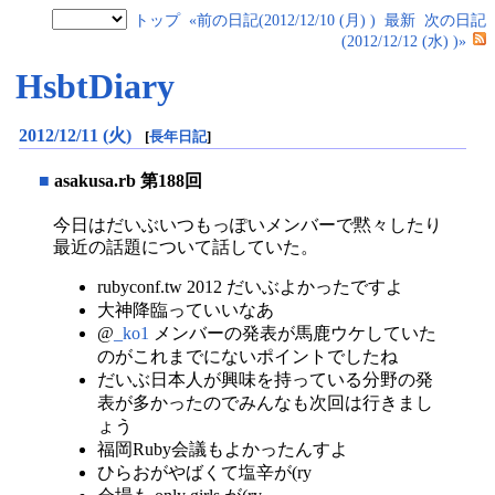
トップ
«前の日記(2012/12/10 (月) )
最新
次の日記
(2012/12/12 (水) )»
HsbtDiary
2012/12/11 (火)
[
長年日記
]
■
asakusa.rb 第188回
今日はだいぶいつもっぽいメンバーで黙々したり
最近の話題について話していた。
rubyconf.tw 2012 だいぶよかったですよ
大神降臨っていいなあ
@
_ko1
メンバーの発表が馬鹿ウケしていた
のがこれまでにないポイントでしたね
だいぶ日本人が興味を持っている分野の発
表が多かったのでみんなも次回は行きまし
ょう
福岡Ruby会議もよかったんすよ
ひらおがやばくて塩辛が(ry