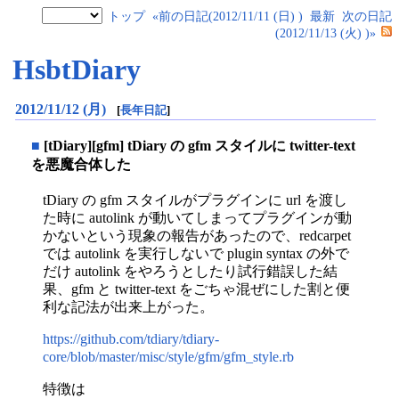
トップ
«前の日記(2012/11/11 (日) )
最新
次の日記
(2012/11/13 (火) )»
HsbtDiary
2012/11/12 (月)
[
長年日記
]
■
[tDiary][gfm] tDiary の gfm スタイルに twitter-text
を悪魔合体した
tDiary の gfm スタイルがプラグインに url を渡し
た時に autolink が動いてしまってプラグインが動
かないという現象の報告があったので、redcarpet
では autolink を実行しないで plugin syntax の外で
だけ autolink をやろうとしたり試行錯誤した結
果、gfm と twitter-text をごちゃ混ぜにした割と便
利な記法が出来上がった。
https://github.com/tdiary/tdiary-
core/blob/master/misc/style/gfm/gfm_style.rb
特徴は