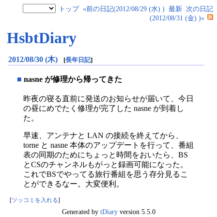
トップ
«前の日記(2012/08/29 (水) )
最新
次の日記
(2012/08/31 (金) )»
HsbtDiary
2012/08/30 (木)
[
長年日記
]
■
nasne が修理から帰ってきた
昨夜の寝る直前に発送のお知らせが届いて、今日
の昼にめでたく修理が完了した nasne が到着し
た。
早速、アンテナと LAN の接続を終えてから、
torne と nasne 本体のアップデートを行って、番組
表の同期のためにちょっと時間をおいたら、BS
とCSのチャンネルもがっと録画可能になった。
これでBSでやってる旅行番組を思う存分見るこ
とができるなー。大変便利。
[
ツッコミを入れる
]
Generated by
tDiary
version 5.5.0