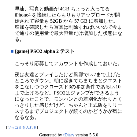
早速、写真と動画が 4GB ちょっと入ってる
iPhone4 を接続したらもりもりアップロードが開
始されて容量も 52GB から 57 GB に増加した。
増加を確認したら写真は削除すればいいので今ま
で通りの使用量で最大容量だけ増加した状態にな
る。
■
[game] PSO2 alpha 2 テスト
こっそり応募してアカウントを作成しておいた。
夜は友達とプレイしたけど風邪でLv7まで上げた
ところでダウン。朝に起きてちまちまとクエスト
をこなしつつクローズドβの参加条件であるLv10
まで上げるなど。PSO2はジャンプができるよう
になったことで、モンハンとの差別化がわりとく
っきりした感じだけど、ちゃんと正式版をリリー
スするまでプロジェクトが続くのかどうかが気に
なるなあ。
[
ツッコミを入れる
]
Generated by
tDiary
version 5.5.0