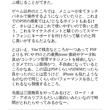
ぶ感じることができた。
ゲーム以外のところでは、メニューが全てタッチ
パネルで操作するようになっていたりと、これま
でのPSPの感覚ではん?となるポイントもあるけ
ど、オレはこれはこれで使いやすいので良いと思
う。これをマイナスポイントと騒ぐのってスマー
トフォンにキーボードを付けろ!って騒ぐのと同
じ臭いがするんだよなあ。
とはいえ、Vitaで残念なところが一つあって PSP
よりも PC や PS3 との連携(torne 接続やデータ転
送)がコンテンツ管理マネジメントを経由しない
とダメでだいぶ面倒かつ、不自由になっていると
ころかなあ。この辺はPSPくらいのDRMだったら
良かったのにとは思うけど、iPhone も似たような
ものなので同じくらいのパフォーマンスを出して
くれるなら我慢するところ。
当面は三国無双をやってみるけど、ロード・オ
ブ・アポカリプスもだいぶ面白いみたいなので時
間がとれたらやってみるかなー。