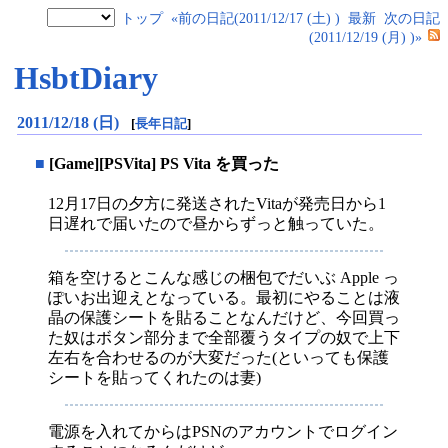
トップ
«前の日記(2011/12/17 (土) )
最新
次の日記
(2011/12/19 (月) )»
HsbtDiary
2011/12/18 (日)
[
長年日記
]
■
[Game][PSVita] PS Vita を買った
12月17日の夕方に発送されたVitaが発売日から1
日遅れで届いたので昼からずっと触っていた。
箱を空けるとこんな感じの梱包でだいぶ Apple っ
ぽいお出迎えとなっている。最初にやることは液
晶の保護シートを貼ることなんだけど、今回買っ
た奴はボタン部分まで全部覆うタイプの奴で上下
左右を合わせるのが大変だった(といっても保護
シートを貼ってくれたのは妻)
電源を入れてからはPSNのアカウントでログイン