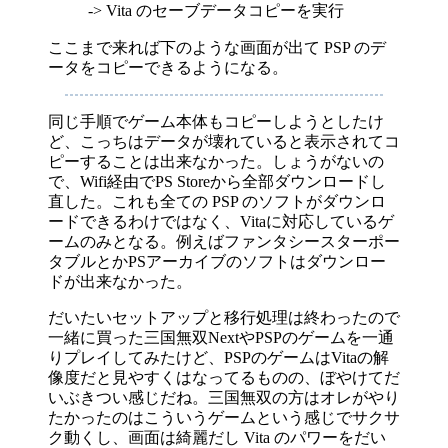
-> Vita のセーブデータコピーを実行
ここまで来れば下のような画面が出て PSP のデ
ータをコピーできるようになる。
同じ手順でゲーム本体もコピーしようとしたけ
ど、こっちはデータが壊れていると表示されてコ
ピーすることは出来なかった。しょうがないの
で、Wifi経由でPS Storeから全部ダウンロードし
直した。これも全ての PSP のソフトがダウンロ
ードできるわけではなく、Vitaに対応しているゲ
ームのみとなる。例えばファンタシースターポー
タブルとかPSアーカイブのソフトはダウンロー
ドが出来なかった。
だいたいセットアップと移行処理は終わったので
一緒に買った三国無双NextやPSPのゲームを一通
りプレイしてみたけど、PSPのゲームはVitaの解
像度だと見やすくはなってるものの、ぼやけてだ
いぶきつい感じだね。三国無双の方はオレがやり
たかったのはこういうゲームという感じでサクサ
ク動くし、画面は綺麗だし Vita のパワーをだい