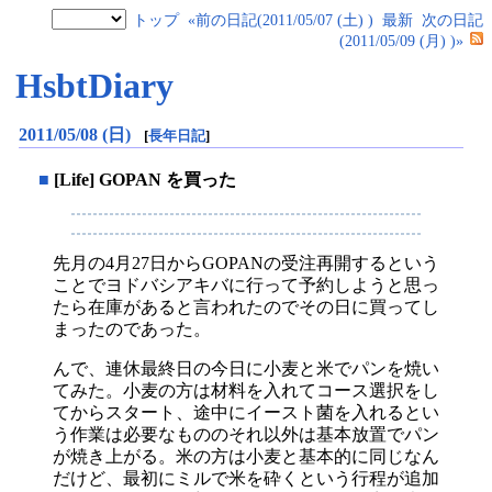
トップ
«前の日記(2011/05/07 (土) )
最新
次の日記
(2011/05/09 (月) )»
HsbtDiary
2011/05/08 (日)
[
長年日記
]
■
[Life] GOPAN を買った
先月の4月27日からGOPANの受注再開するという
ことでヨドバシアキバに行って予約しようと思っ
たら在庫があると言われたのでその日に買ってし
まったのであった。
んで、連休最終日の今日に小麦と米でパンを焼い
てみた。小麦の方は材料を入れてコース選択をし
てからスタート、途中にイースト菌を入れるとい
う作業は必要なもののそれ以外は基本放置でパン
が焼き上がる。米の方は小麦と基本的に同じなん
だけど、最初にミルで米を砕くという行程が追加