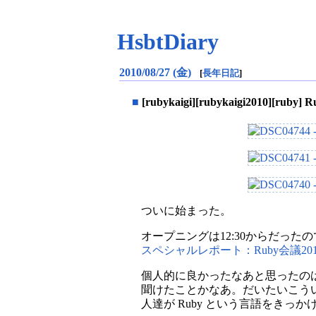
HsbtDiary
2010/08/27 (金)
[
長年日記
]
■
[rubykaigi][rubykaigi2010][ruby]
ついに始まった。
オープニングは12:30からだった
スペシャルレポート：Ruby会議20
個人的に良かったなあと思ったのは
聞けたことかなあ。だいたいこう
人達が Ruby という言語をき