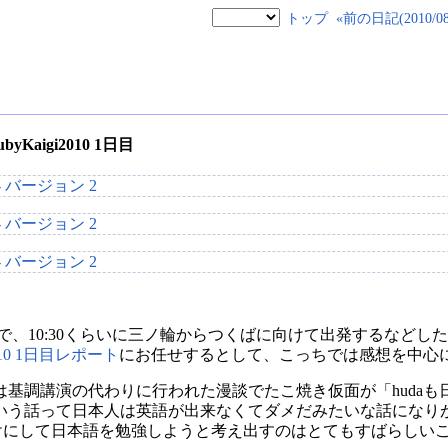
トップ
«前の日記(2010/08/
 RubyKaigi2010 1日目
ので、10:30くらいに三ノ輪からつくばに向けて出発するなどし
10 1日目レポート
にお任せするとして、こっちでは感想を中心
基調講演の代わりに行われた漫談でたこ焼き仮面が「hudaも
いう話って日本人は英語が出来なくてダメだみたいな話になり
っかけにして日本語を勉強しようと考え出すのはとてもすばらしい