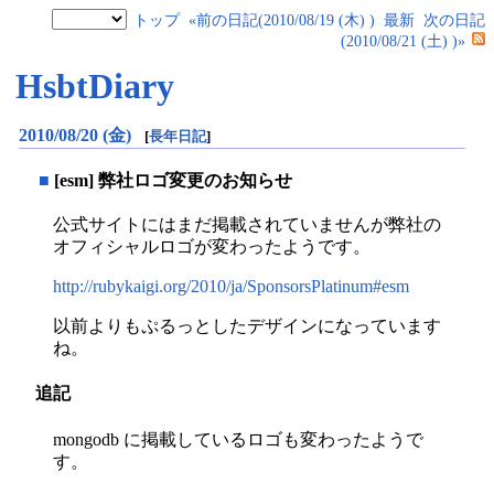
トップ
«前の日記(2010/08/19 (木) )
最新
次の日記
(2010/08/21 (土) )»
HsbtDiary
2010/08/20 (金)
[
長年日記
]
■
[esm] 弊社ロゴ変更のお知らせ
公式サイトにはまだ掲載されていませんが弊社の
オフィシャルロゴが変わったようです。
http://rubykaigi.org/2010/ja/SponsorsPlatinum#esm
以前よりもぷるっとしたデザインになっています
ね。
追記
mongodb に掲載しているロゴも変わったようで
す。