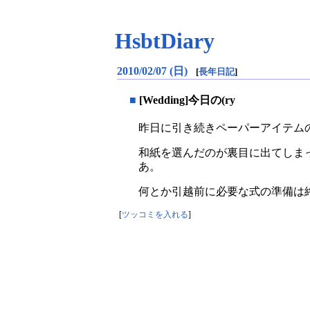
HsbtDiary
2010/02/07 (日)
[
長年日記
]
■
[Wedding]今日の(ry
昨日に引き続きペーパーアイテム
和紙を選んだのが裏目に出てしまっ
あ。
何とか引越前に必要な式の準備は
[
ツッコミを入れる
]