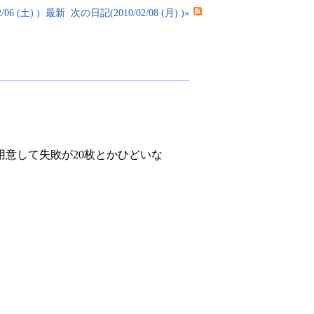
06 (土) )
最新
次の日記(2010/02/08 (月) )»
意して失敗が20枚とかひどいな