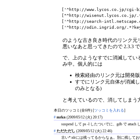
['^http://www.lycos.co.jp/cgi-b
["^http://wisenut.lycos.co.jp/
['^http://search-intl.netscape.
['^http://odin.ingrid.org/.*?k
のような古き良き時代のリンク元リスト
悪いなあと思ってきたので 2.3.3
で、上のようなすでに消滅してい
み中。個人的には
検索経由のリンク元は開発版
すでにリンク元自体が消滅し
のみとなる)
と考えているので、消してしまう
本日のツッコミ(全6件) [
ツッコミを入れる
]
#
mrkn
(2009/05/12 (火) 20:17)
suspend して ps -l したついでに、gdb で atta
#
ただただし
(2009/05/12 (火) 22:46)
古い*.tdrには残ってるからなぁ。別に残して