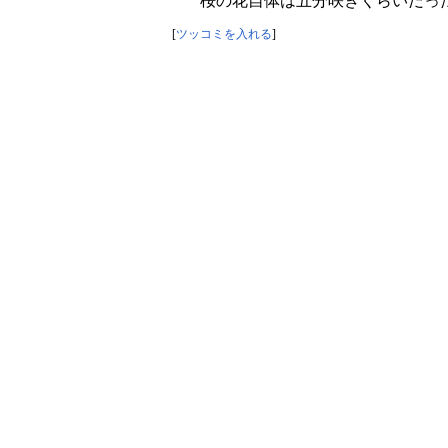
桜の花自体は五分咲きくらいだっ
[
ツッコミを入れる
]