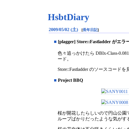
HsbtDiary
2009/05/02 (土)
[
長年日記
]
■
[plagger] Store::Fastladder 
色々追っかけたら DBIx-Class-0.
ード。
Store::Fastladder の
■
Project BBQ
桜が開花したらしいので円山公園
ループばかりだったような気がす