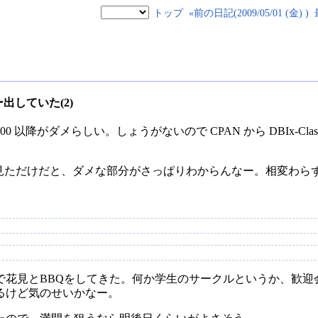
トップ
«前の日記(2009/05/01 (金) )
がエラー出していた(2)
08100 以降がダメらしい。しょうがないので CPAN から DBIx-Cla
ソースコードを見ただけだと、ダメな部分がさっぱりわからんなー。相変わらず
で花見とBBQをしてきた。何か学生のサークルというか、歓迎
るけど気のせいかなー。