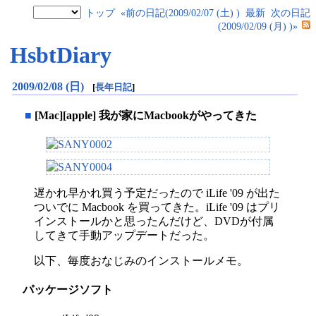
トップ
«前の日記(2009/02/07 (土) )
最新
次の日記
(2009/02/09 (月) )»
HsbtDiary
2009/02/08 (日)
[
長年日記
]
■
[Mac][apple] 我が家にMacbookがやってきた
遅かれ早かれ買う予定だったので iLife '09 が出た
ついでに Macbook を買ってきた。iLife '09 はプリ
インストールかと思ったんだけど、DVDが付属
してきて手動アップデートだった。
以下、毎度おなじみのインストールメモ。
パッケージソフト