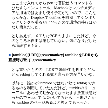
ここまで入れてから port で普段使うコマンドを
ひたすらインストール。Macbookはマルチメディ
アな用途ではあまり使う予定がないので、こんな
もんかな。Dropboxで dotfiles を同期してシンボリ
ックリンクを張るだけだったので環境の移行はか
なり簡単だった。
とりあえず、メモリは2GBのままにしたけど、今
のところ不自由は感じていない。気になりだした
ら増設する予定。
■
[tombloo][LDR][greasemonkey] tomblooをLDRから
直接呼び出す greasemonkey
とは書いたものの、LDRで Shift+T を押すとどん
どん reblog してくれる奴と言った方が早いかな。
以前に、誰かが tombloo ではない奴で reblog でき
るものを利用していたんだけど、tumblr のリニュ
ーアルにあわせて動かなくなったまま放置状態だ
ったので wassr でつぶやいてみたら、不断さんか
ら tombloo のページあるよと教えてもらった。