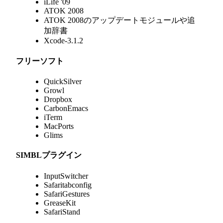
iLife '09
ATOK 2008
ATOK 2008のアップデートモジュールや追
加辞書
Xcode-3.1.2
フリーソフト
QuickSilver
Growl
Dropbox
CarbonEmacs
iTerm
MacPorts
Glims
SIMBLプラグイン
InputSwitcher
Safaritabconfig
SafariGestures
GreaseKit
SafariStand