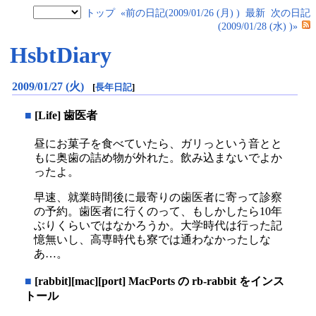
トップ
«前の日記(2009/01/26 (月) )
最新
次の日記
(2009/01/28 (水) )»
HsbtDiary
2009/01/27 (火)
[
長年日記
]
■
[Life] 歯医者
昼にお菓子を食べていたら、ガリっという音とと
もに奥歯の詰め物が外れた。飲み込まないでよか
ったよ。
早速、就業時間後に最寄りの歯医者に寄って診察
の予約。歯医者に行くのって、もしかしたら10年
ぶりくらいではなかろうか。大学時代は行った記
憶無いし、高専時代も寮では通わなかったしな
あ…。
■
[rabbit][mac][port] MacPorts の rb-rabbit をインス
トール