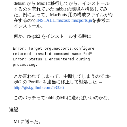
debian から Mac に移行してから、インストール
するのを忘れていた rabbit の環境を構築してみ
た。例によって、MacPorts 用の構成ファイルが存
在するので
INSTALL.macosx-macports.ja
を参考に
インストール。
何か、rb-gtk2 をインストールする時に
Error: Target org.macports.configure 
returned: invalid command name "cd"

Error: Status 1 encountered during 
processing.
とか言われてしまって、中断してしまうので rb-
gtk2 の Portfile を適当に修正して対処した →
http://gist.github.com/53326
このパッチってrabbitのMLに送ればいいのかな。
追記
MLに送った。